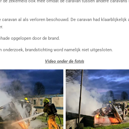
 de zekerheid ook mee omdat de caravan tussen andere caravans 
caravan al als verloren beschouwd. De caravan had klaarblijkelijk a
r.
hade opgelopen door de brand.
n onderzoek, brandstichting word namelijk niet uitgesloten.
Video onder de foto's