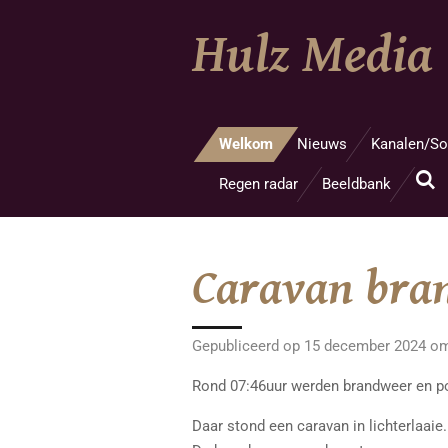
Ga
Hulz Media
direct
naar
de
hoofdinhoud
Welkom
Nieuws
Kanalen/So
Regen radar
Beeldbank
Caravan bran
Gepubliceerd op 15 december 2024 o
Rond 07:46uur werden brandweer en p
Daar stond een caravan in lichterlaaie.