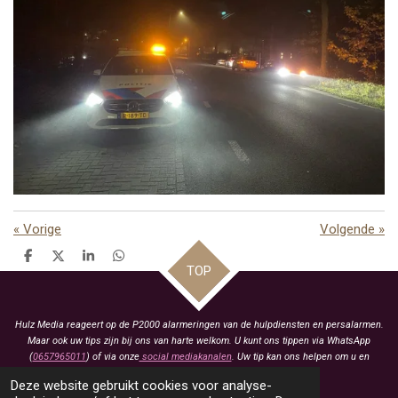
«
Vorige
Volgende
»
D
D
S
D
TOP
e
e
h
e
l
e
a
l
e
l
r
e
n
e
n
Hulz Media reageert op de P2000 alarmeringen van de hulpdiensten en persalarmen.
Maar ook uw tips zijn bij ons van harte welkom. U kunt ons tippen via WhatsApp
(
0657965011
) of via onze
social mediakanalen
. Uw tip kan ons helpen om u en
anderen te voorzien van het laatste nieuws.
Deze website gebruikt cookies voor analyse-