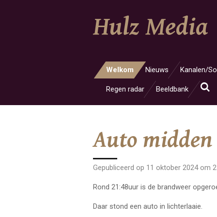
Ga
Hulz Media
direct
naar
de
hoofdinhoud
Welkom
Nieuws
Kanalen/So
Regen radar
Beeldbank
Auto midden 
Gepubliceerd op 11 oktober 2024 om 2
Rond 21:48uur is de brandweer opgeroe
Daar stond een auto in lichterlaaie.