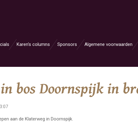
cials
Karen's columns
Sponsors
Algemene voorwaarden
in bos Doornspijk in b
3:07
pen aan de Klaterweg in Doornspijk.