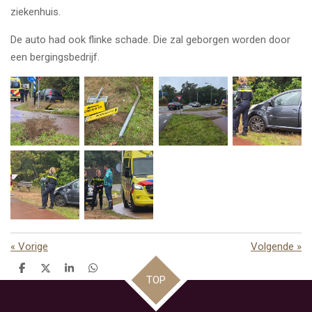
ziekenhuis.
De auto had ook flinke schade. Die zal geborgen worden door
een bergingsbedrijf.
«
Vorige
Volgende
»
D
D
S
D
TOP
e
e
h
e
l
e
a
l
e
l
r
e