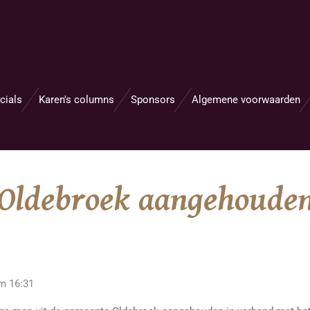
cials
Karen's columns
Sponsors
Algemene voorwaarden
t Oldebroek aangehoude
m 16:31