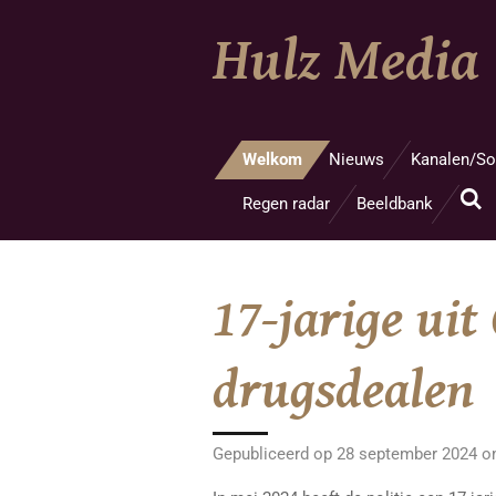
Ga
Hulz Media
direct
naar
de
hoofdinhoud
Welkom
Nieuws
Kanalen/So
Regen radar
Beeldbank
17-jarige ui
drugsdealen
Gepubliceerd op 28 september 2024 o