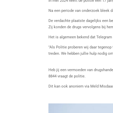
In mei 2024 heeft de politie een 17 j
Na een periode van onderzoek bleek da
De verdachte plaatste dagelijks een b
Zij konden de drugs vervolgens bij he
Het is algemeen bekend dat Telegram g
"Als Politie proberen wij daar tegenop 
treden. We hebben jullie hulp nodig o
Heb jij een vermoeden van drugshandel 
8844 vraagt de politie.
Dit kan ook anoniem via Meld Misdaa