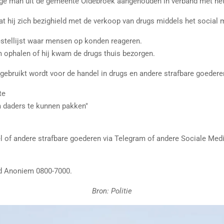
arige man uit de gemeente Oldebroek aangehouden in verband met het
t hij zich bezighield met de verkoop van drugs middels het social
estellijst waar mensen op konden reageren.
m ophalen of hij kwam de drugs thuis bezorgen.
ebruikt wordt voor de handel in drugs en andere strafbare goederen 
te
m daders te kunnen pakken"
of andere strafbare goederen via Telegram of andere Sociale Media?
d Anoniem 0800-7000.
Bron: Politie