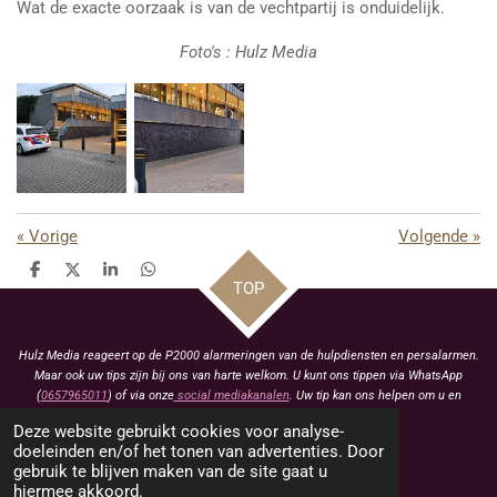
Wat de exacte oorzaak is van de vechtpartij is onduidelijk.
Foto's : Hulz Media
«
Vorige
Volgende
»
D
D
S
D
TOP
e
e
h
e
l
e
a
l
e
l
r
e
n
e
n
Hulz Media reageert op de P2000 alarmeringen van de hulpdiensten en persalarmen.
Maar ook uw tips zijn bij ons van harte welkom. U kunt ons tippen via WhatsApp
(
0657965011
) of via onze
social mediakanalen
. Uw tip kan ons helpen om u en
anderen te voorzien van het laatste nieuws.
Deze website gebruikt cookies voor analyse-
KVK: 93463413
doeleinden en/of het tonen van advertenties. Door
gebruik te blijven maken van de site gaat u
BTW: NL005021657B79
hiermee akkoord.