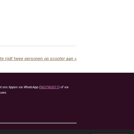
te rijdt twee personen op scooter aan
»
t ons tippen via WhatsApp (
0657965011
) of via
euws.