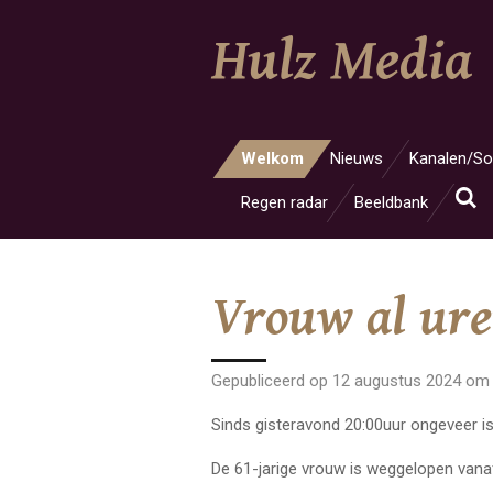
Ga
Hulz Media
direct
naar
de
hoofdinhoud
Welkom
Nieuws
Kanalen/So
Regen radar
Beeldbank
Vrouw al ure
Gepubliceerd op 12 augustus 2024 om
Sinds gisteravond 20:00uur ongeveer i
De 61-jarige vrouw is weggelopen vanaf