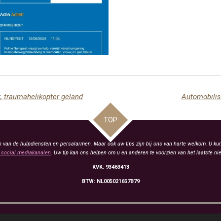
 traumahelikopter geland
Automobilis
TOP
van de hulpdiensten en persalarmen. Maar ook uw tips zijn bij ons van harte welkom. U kun
social mediakanalen
. Uw tip kan ons helpen om u en anderen te voorzien van het laatste ni
KVK: 93463413
BTW: NL005021657B79