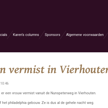
cials
Karen's columns
Sponsors
Algemene voorwaarden
n vermist in Vierhout
 10:46
s er een vrouw vermist vanuit de Nunspeterweg in Vierhouten.
 het philadelphia gebouw. Ze is dus al de gehele nacht weg.