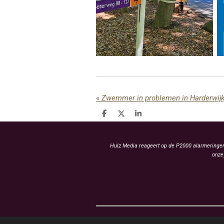
«
Zwemmer in problemen in Harderwijk,
D
D
S
e
e
h
l
e
a
e
l
r
n
e
Hulz Media reageert op de P2000 alarmeringen 
onze