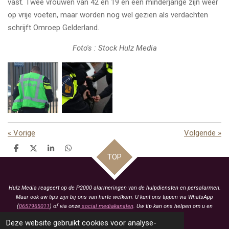
vast. Twee vrouwen van 42 en 19 en een minderjarige zijn weer
op vrije voeten, maar worden nog wel gezien als verdachten
schrijft Omroep Gelderland.
Foto's : Stock Hulz Media
«
Vorige
Volgende
»
D
D
S
D
TOP
e
e
h
e
l
e
a
l
e
l
r
e
n
e
n
Hulz Media reageert op de P2000 alarmeringen van de hulpdiensten en persalarmen.
Maar ook uw tips zijn bij ons van harte welkom. U kunt ons tippen via WhatsApp
(
0657965011
) of via onze
social mediakanalen
. Uw tip kan ons helpen om u en
anderen te voorzien van het laatste nieuws.
Deze website gebruikt cookies voor analyse-