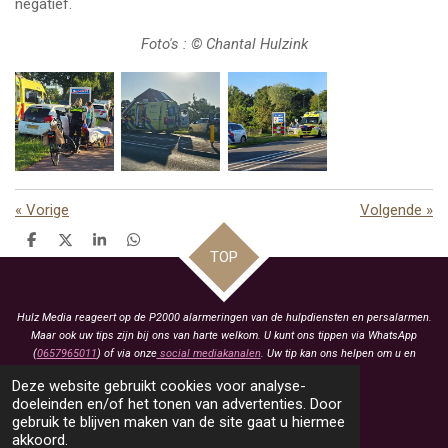
negatief.
Foto's : © Chantal Hulzink
«
Vorige
Volgende
»
D
D
S
D
TOP
e
e
h
e
l
e
a
l
e
l
r
e
n
e
n
Hulz Media reageert op de P2000 alarmeringen van de hulpdiensten en persalarmen.
Maar ook uw tips zijn bij ons van harte welkom. U kunt ons tippen via WhatsApp
(
0657965011
) of via onze
social mediakanalen
. Uw tip kan ons helpen om u en
anderen te voorzien van het laatste nieuws.
Deze website gebruikt cookies voor analyse-
KVK: 93463413
doeleinden en/of het tonen van advertenties. Door
gebruik te blijven maken van de site gaat u hiermee
BTW: NL005021657B79
akkoord.