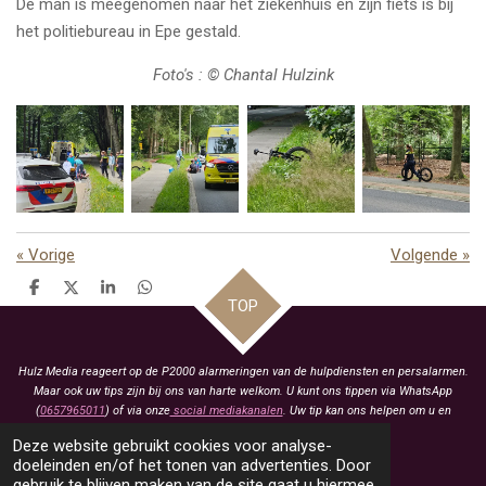
De man is meegenomen naar het ziekenhuis en zijn fiets is bij
het politiebureau in Epe gestald.
Foto's : © Chantal Hulzink
«
Vorige
Volgende
»
D
D
S
D
TOP
e
e
h
e
l
e
a
l
e
l
r
e
n
e
n
Hulz Media reageert op de P2000 alarmeringen van de hulpdiensten en persalarmen.
Maar ook uw tips zijn bij ons van harte welkom. U kunt ons tippen via WhatsApp
(
0657965011
) of via onze
social mediakanalen
. Uw tip kan ons helpen om u en
anderen te voorzien van het laatste nieuws.
Deze website gebruikt cookies voor analyse-
KVK: 93463413
doeleinden en/of het tonen van advertenties. Door
gebruik te blijven maken van de site gaat u hiermee