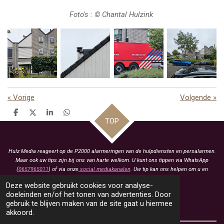
Foto's : © Chantal Hulzink
«
Vorige
Volgende
»
D
D
S
D
TOP
e
e
h
e
l
e
a
l
e
l
r
e
n
e
n
Hulz Media reageert op de P2000 alarmeringen van de hulpdiensten en persalarmen.
Maar ook uw tips zijn bij ons van harte welkom. U kunt ons tippen via WhatsApp
(
0657965011
) of via onze
social mediakanalen
. Uw tip kan ons helpen om u en
anderen te voorzien van het laatste nieuws.
Deze website gebruikt cookies voor analyse-
KVK: 93463413
doeleinden en/of het tonen van advertenties. Door
gebruik te blijven maken van de site gaat u hiermee
BTW: NL005021657B79
akkoord.