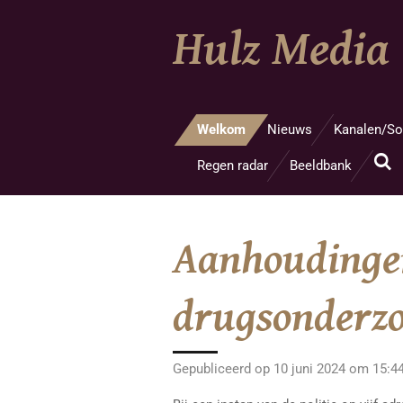
Ga
Hulz Media
direct
naar
de
hoofdinhoud
Welkom
Nieuws
Kanalen/So
Regen radar
Beeldbank
Aanhoudingen
drugsonderz
Gepubliceerd op 10 juni 2024 om 15:4