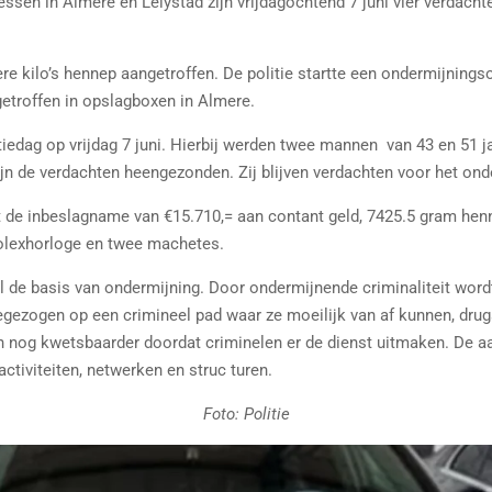
adressen in Almere en Lelystad zijn vrijdagochtend 7 juni vier verda
 kilo’s hennep aangetroffen. De politie startte een ondermijningso
ngetroffen in opslagboxen in Almere.
tiedag op vrijdag 7 juni. Hierbij werden twee mannen van 43 en 51 
jn de verdachten heengezonden. Zij blijven verdachten voor het ond
ot de inbeslagname van €15.710,= aan contant geld, 7425.5 gram he
Rolexhorloge en twee machetes.
 de basis van ondermijning. Door ondermijnende criminaliteit word
zogen op een crimineel pad waar ze moeilijk van af kunnen, drugsh
 nog kwetsbaarder doordat criminelen er de dienst uitmaken. De aa
ctiviteiten, netwerken en struc turen.
Foto: Politie