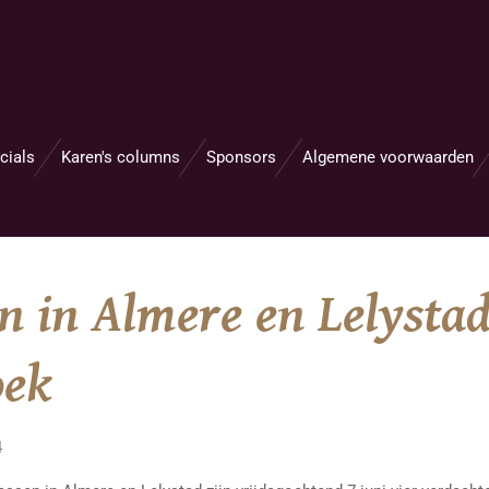
cials
Karen's columns
Sponsors
Algemene voorwaarden
 in Almere en Lelystad
oek
4