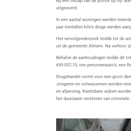
Bij een instap van de politie op vijf 
uitgevoerd.
In een aantal woningen werden meerdere
jaar tientallen kilo’s drugs werden aa
Het vervolgonderzoek leidde tot de ac
uit de gemeente Almere. Na verhoor zi
Behalve de aanhoudingen leidde dit t
€69.057,15, vier personenauto’s, een 
Drugshandel vormt voor een groot deel
Jongeren en volwassenen worden meege
en afpersing. Kwetsbare wijken worden
het duurzaam verstoren van criminele a