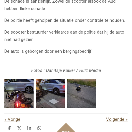
De schade is aanzienlijk. Zowel de scooter alsook de Audi
hebben flinke schade.
De politie heeft geholpen de situatie onder controle te houden.
De scooter bestuurder verklaarde aan de politie dat hij de auto
niet had gezien.
De auto is geborgen door een bergingsbedrijf.
Foto's : Danitsja Kulker / Hulz Media
«
Vorige
Volgende
»
D
D
S
D