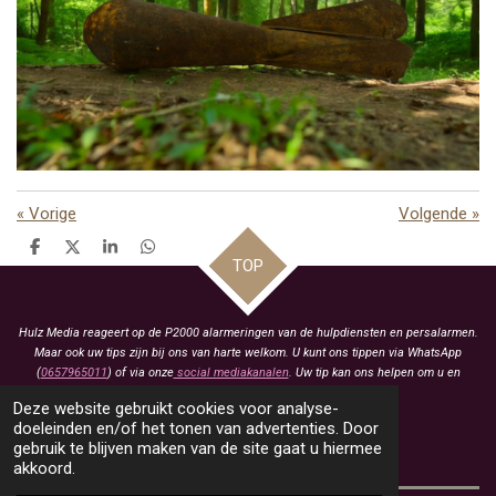
«
Vorige
Volgende
»
D
D
S
D
TOP
e
e
h
e
l
e
a
l
e
l
r
e
n
e
n
Hulz Media reageert op de P2000 alarmeringen van de hulpdiensten en persalarmen.
Maar ook uw tips zijn bij ons van harte welkom. U kunt ons tippen via WhatsApp
(
0657965011
) of via onze
social mediakanalen
. Uw tip kan ons helpen om u en
anderen te voorzien van het laatste nieuws.
Deze website gebruikt cookies voor analyse-
KVK: 93463413
doeleinden en/of het tonen van advertenties. Door
gebruik te blijven maken van de site gaat u hiermee
BTW: NL005021657B79
akkoord.