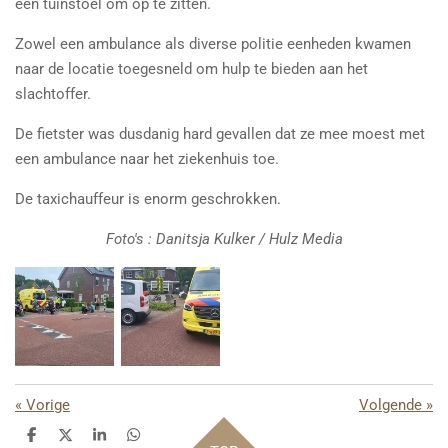
een tuinstoel om op te zitten.
Zowel een ambulance als diverse politie eenheden kwamen
naar de locatie toegesneld om hulp te bieden aan het
slachtoffer.
De fietster was dusdanig hard gevallen dat ze mee moest met
een ambulance naar het ziekenhuis toe.
De taxichauffeur is enorm geschrokken.
Foto's : Danitsja Kulker / Hulz Media
«
Vorige
Volgende
»
D
D
S
D