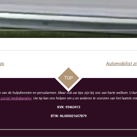
ugs
Automobilist zi
TOP
van de hulpdiensten en persalarmen. Maar ook uw tips zijn bij ons van harte welkom. U kun
social mediakanalen
. Uw tip kan ons helpen om u en anderen te voorzien van het laatste ni
KVK: 93463413
BTW: NL005021657B79