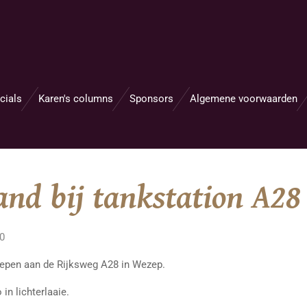
cials
Karen's columns
Sponsors
Algemene voorwaarden
and bij tankstation A2
40
epen aan de Rijksweg A28 in Wezep.
in lichterlaaie.