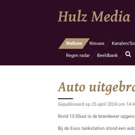
Ga
Hulz Media
direct
naar
de
hoofdinhoud
Welkom
Nieuws
Kanalen/So
Regen radar
Beeldbank
Auto uitgebr
Gepubliceerd op 25 april 2024 om 14:
Rond 13:50uur is de brandweer opgero
Bij de Esso tankstation stond een auto 