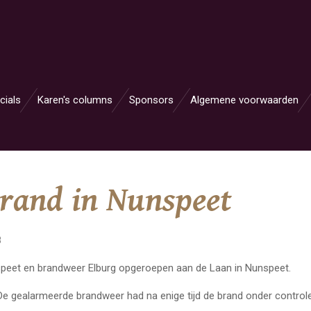
cials
Karen's columns
Sponsors
Algemene voorwaarden
rand in Nunspeet
8
eet en brandweer Elburg opgeroepen aan de Laan in Nunspeet.
De gealarmeerde brandweer had na enige tijd de brand onder control