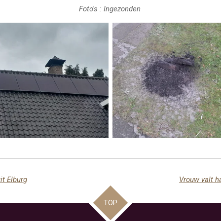
Foto's : Ingezonden
t Elburg
Vrouw valt h
TOP