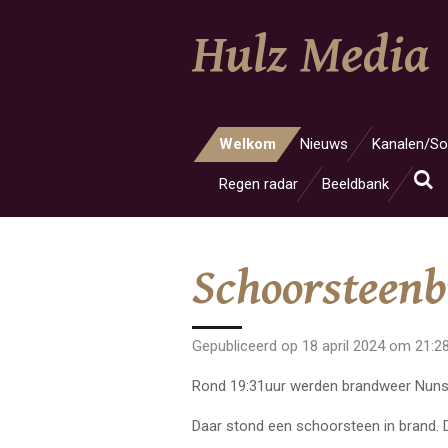
Ga
Hulz Media
direct
naar
de
hoofdinhoud
Welkom
Nieuws
Kanalen/So
Regen radar
Beeldbank
Schoorsteenb
Gepubliceerd op 18 april 2024 om 21:2
Rond 19:31uur werden brandweer Nunsp
Daar stond een schoorsteen in brand. 