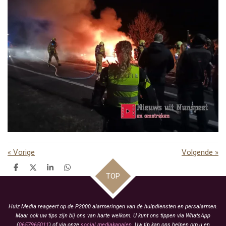
«
Vorige
Volgende
»
D
D
S
D
TOP
e
e
h
e
l
e
a
l
e
l
r
e
n
e
n
Hulz Media reageert op de P2000 alarmeringen van de hulpdiensten en persalarmen.
Maar ook uw tips zijn bij ons van harte welkom. U kunt ons tippen via WhatsApp
(
0657965011
) of via onze
social mediakanalen
. Uw tip kan ons helpen om u en