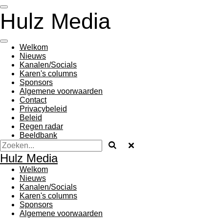
Ga
Hulz Media
direct
naar
de
hoofdinhoud
Welkom
Nieuws
Kanalen/Socials
Karen's columns
Sponsors
Algemene voorwaarden
Contact
Privacybeleid
Beleid
Regen radar
Beeldbank
Hulz Media
Welkom
Nieuws
Kanalen/Socials
Karen's columns
Sponsors
Algemene voorwaarden